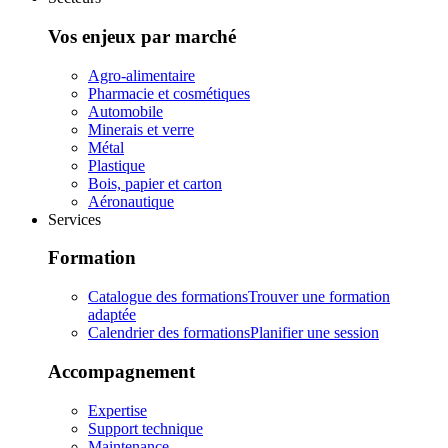
Vos enjeux par marché
Agro-alimentaire
Pharmacie et cosmétiques
Automobile
Minerais et verre
Métal
Plastique
Bois, papier et carton
Aéronautique
Services
Formation
Catalogue des formations
Trouver une formation
adaptée
Calendrier des formations
Planifier une session
Accompagnement
Expertise
Support technique
Maintenance