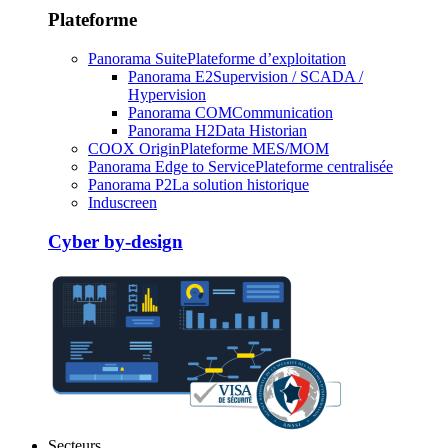
Plateforme
Panorama Suite
Plateforme d’exploitation
Panorama E2
Supervision / SCADA /
Hypervision
Panorama COM
Communication
Panorama H2
Data Historian
COOX Origin
Plateforme MES/MOM
Panorama Edge to Service
Plateforme centralisée
Panorama P2
La solution historique
Induscreen
Cyber by-design
Secteurs