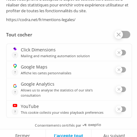
Supervision/SCADA
Suivi énergie
Historian
MES
Services
Espace Client
Formations
plan du site
Ressources
Médiathèque
Actualités
CSIRT
Agences
Agences
© 2026 CODRA. Tous Droits Réservés.
MENTIONS LÉGALES & DONNÉES PERSONNELLES
Contactez nous