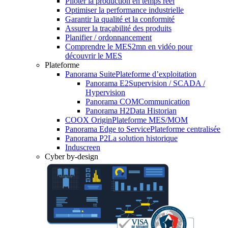
Piloter la production en temps réel
Optimiser la performance industrielle
Garantir la qualité et la conformité
Assurer la traçabilité des produits
Planifier / ordonnancement
Comprendre le MES
2mn en vidéo pour
découvrir le MES
Plateforme
Panorama Suite
Plateforme d’exploitation
Panorama E2
Supervision / SCADA /
Hypervision
Panorama COM
Communication
Panorama H2
Data Historian
COOX Origin
Plateforme MES/MOM
Panorama Edge to Service
Plateforme centralisée
Panorama P2
La solution historique
Induscreen
Cyber by-design