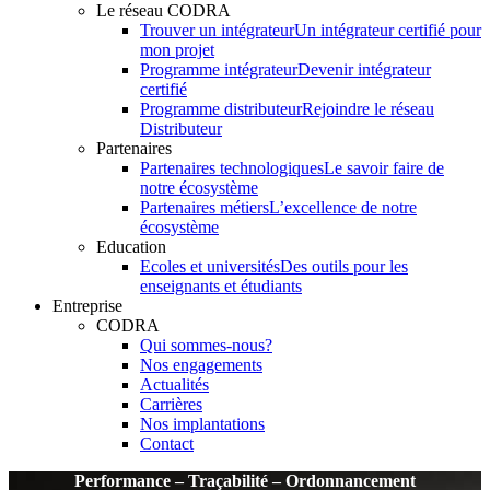
Le réseau CODRA
Trouver un intégrateur
Un intégrateur certifié pour
mon projet
Programme intégrateur
Devenir intégrateur
certifié
Programme distributeur
Rejoindre le réseau
Distributeur
Partenaires
Partenaires technologiques
Le savoir faire de
notre écosystème
Partenaires métiers
L’excellence de notre
écosystème
Education
Ecoles et universités
Des outils pour les
enseignants et étudiants
Entreprise
CODRA
Qui sommes-nous?
Nos engagements
Actualités
Carrières
Nos implantations
Contact
Performance – Traçabilité – Ordonnancement