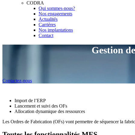
CODRA
Qui sommes-nous?
Nos engagements
Actualités
Carrières
Nos implantations
Contact
Gestion d
Contactez-nous
Import de l’ERP
Lancement et suivi des OFs
Allocation dynamique des ressources
Les Ordres de Fabrication (OFs) vont permettre de séquencer la fabri
Toutes les fonctionnalités MES