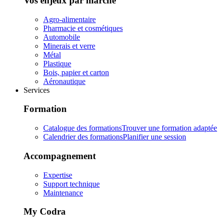
Vos enjeux par marché
Agro-alimentaire
Pharmacie et cosmétiques
Automobile
Minerais et verre
Métal
Plastique
Bois, papier et carton
Aéronautique
Services
Formation
Catalogue des formations
Trouver une formation adaptée
Calendrier des formations
Planifier une session
Accompagnement
Expertise
Support technique
Maintenance
My Codra