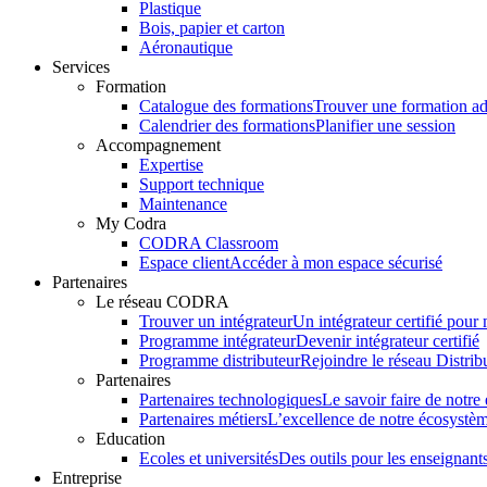
Plastique
Bois, papier et carton
Aéronautique
Services
Formation
Catalogue des formations
Trouver une formation a
Calendrier des formations
Planifier une session
Accompagnement
Expertise
Support technique
Maintenance
My Codra
CODRA Classroom
Espace client
Accéder à mon espace sécurisé
Partenaires
Le réseau CODRA
Trouver un intégrateur
Un intégrateur certifié pour
Programme intégrateur
Devenir intégrateur certifié
Programme distributeur
Rejoindre le réseau Distrib
Partenaires
Partenaires technologiques
Le savoir faire de notr
Partenaires métiers
L’excellence de notre écosystè
Education
Ecoles et universités
Des outils pour les enseignants
Entreprise