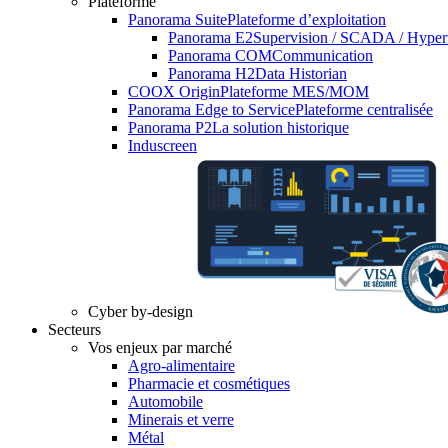
Plateforme
Panorama Suite
Plateforme d’exploitation
Panorama E2
Supervision / SCADA / Hyper
Panorama COM
Communication
Panorama H2
Data Historian
COOX Origin
Plateforme MES/MOM
Panorama Edge to Service
Plateforme centralisée
Panorama P2
La solution historique
Induscreen
Cyber by-design
Secteurs
Vos enjeux par marché
Agro-alimentaire
Pharmacie et cosmétiques
Automobile
Minerais et verre
Métal