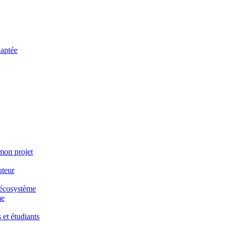
daptée
 mon projet
uteur
e écosystème
me
 et étudiants