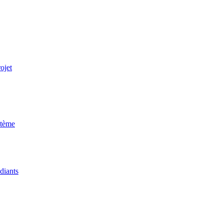
ojet
stème
udiants