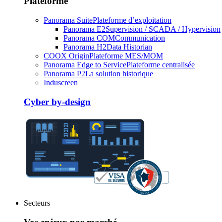
Plateforme
Panorama Suite
Plateforme d’exploitation
Panorama E2
Supervision / SCADA / Hypervision
Panorama COM
Communication
Panorama H2
Data Historian
COOX Origin
Plateforme MES/MOM
Panorama Edge to Service
Plateforme centralisée
Panorama P2
La solution historique
Induscreen
Cyber by-design
Secteurs