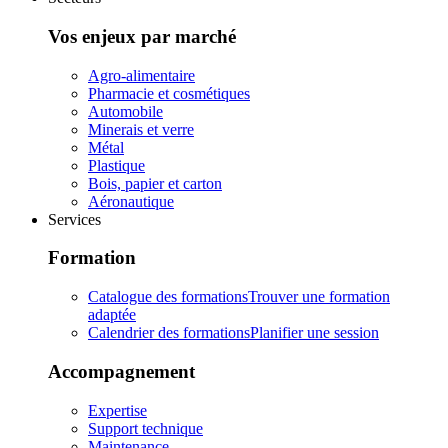
Vos enjeux par marché
Agro-alimentaire
Pharmacie et cosmétiques
Automobile
Minerais et verre
Métal
Plastique
Bois, papier et carton
Aéronautique
Services
Formation
Catalogue des formations
Trouver une formation
adaptée
Calendrier des formations
Planifier une session
Accompagnement
Expertise
Support technique
Maintenance