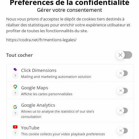
Produits
Supervision/SCADA
Suivi énergie
Historian
MES
Services
Espace Client
Formations
plan du site
Ressources
Médiathèque
Actualités
CSIRT
Agences
Agences
© 2026 CODRA. Tous Droits Réservés.