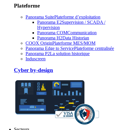
Plateforme
Panorama Suite
Plateforme d’exploitation
Panorama E2
Supervision / SCADA /
Hypervision
Panorama COM
Communication
Panorama H2
Data Historian
COOX Origin
Plateforme MES/MOM
Panorama Edge to Service
Plateforme centralisée
Panorama P2
La solution historique
Induscreen
Cyber by-design
Secteurs