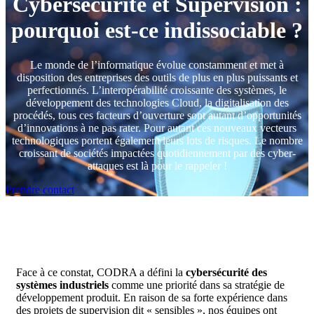
Cybersécurité et Supervision :
pourquoi est-ce indissociable ?
Le monde de l’informatique évolue constamment et met à
disposition des entreprises des outils de plus en plus puissants et
perfectionnés. L’interopérabilité croissante des systèmes, le
développement des technologies Cloud, la digitalisation des
procédés, tous ces facteurs d’ouverture sont autant d’opportunités
d’innovations à ne pas rater. Pour autant ces nouveaux vecteurs
technologiques portent également leurs lots de risques. Le nombre
croissant de sociétés impactées quotidiennement par des cyber-
attaques est là pour le rappeler !
Prendre contact
Face à ce constat, CODRA a défini la
cybersécurité des
systèmes industriels
comme une priorité dans sa stratégie de
développement produit. En raison de sa forte expérience dans
des projets de supervision dit « sensibles », nos équipes ont