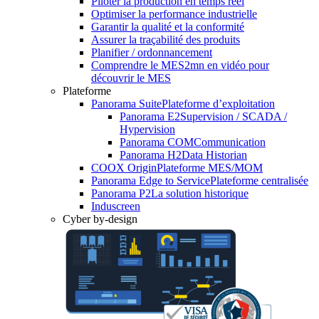
Piloter la production en temps réel
Optimiser la performance industrielle
Garantir la qualité et la conformité
Assurer la traçabilité des produits
Planifier / ordonnancement
Comprendre le MES
2mn en vidéo pour
découvrir le MES
Plateforme
Panorama Suite
Plateforme d’exploitation
Panorama E2
Supervision / SCADA /
Hypervision
Panorama COM
Communication
Panorama H2
Data Historian
COOX Origin
Plateforme MES/MOM
Panorama Edge to Service
Plateforme centralisée
Panorama P2
La solution historique
Induscreen
Cyber by-design