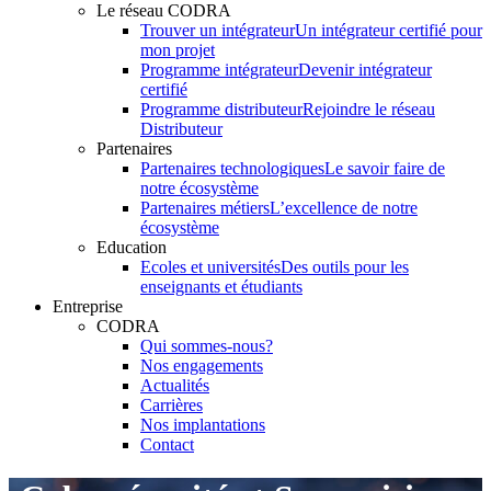
Le réseau CODRA
Trouver un intégrateur
Un intégrateur certifié pour
mon projet
Programme intégrateur
Devenir intégrateur
certifié
Programme distributeur
Rejoindre le réseau
Distributeur
Partenaires
Partenaires technologiques
Le savoir faire de
notre écosystème
Partenaires métiers
L’excellence de notre
écosystème
Education
Ecoles et universités
Des outils pour les
enseignants et étudiants
Entreprise
CODRA
Qui sommes-nous?
Nos engagements
Actualités
Carrières
Nos implantations
Contact