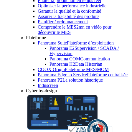
Piloter la production en temps réel
Optimiser la performance industrielle
Garantir la qualité et la conformité
Assurer la traçabilité des produits
Planifier / ordonnancement
Comprendre le MES
2mn en vidéo pour
découvrir le MES
Plateforme
Panorama Suite
Plateforme d’exploitation
Panorama E2
Supervision / SCADA /
Hypervision
Panorama COM
Communication
Panorama H2
Data Historian
COOX Origin
Plateforme MES/MOM
Panorama Edge to Service
Plateforme centralisée
Panorama P2
La solution historique
Induscreen
Cyber by-design