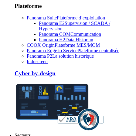
Plateforme
Panorama Suite
Plateforme d’exploitation
Panorama E2
Supervision / SCADA /
Hypervision
Panorama COM
Communication
Panorama H2
Data Historian
COOX Origin
Plateforme MES/MOM
Panorama Edge to Service
Plateforme centralisée
Panorama P2
La solution historique
Induscreen
Cyber by-design
Secteurs