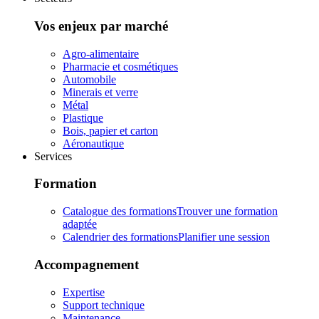
Vos enjeux par marché
Agro-alimentaire
Pharmacie et cosmétiques
Automobile
Minerais et verre
Métal
Plastique
Bois, papier et carton
Aéronautique
Services
Formation
Catalogue des formations
Trouver une formation
adaptée
Calendrier des formations
Planifier une session
Accompagnement
Expertise
Support technique
Maintenance