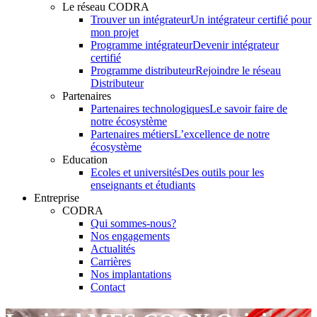
Le réseau CODRA
Trouver un intégrateur
Un intégrateur certifié pour
mon projet
Programme intégrateur
Devenir intégrateur
certifié
Programme distributeur
Rejoindre le réseau
Distributeur
Partenaires
Partenaires technologiques
Le savoir faire de
notre écosystème
Partenaires métiers
L’excellence de notre
écosystème
Education
Ecoles et universités
Des outils pour les
enseignants et étudiants
Entreprise
CODRA
Qui sommes-nous?
Nos engagements
Actualités
Carrières
Nos implantations
Contact