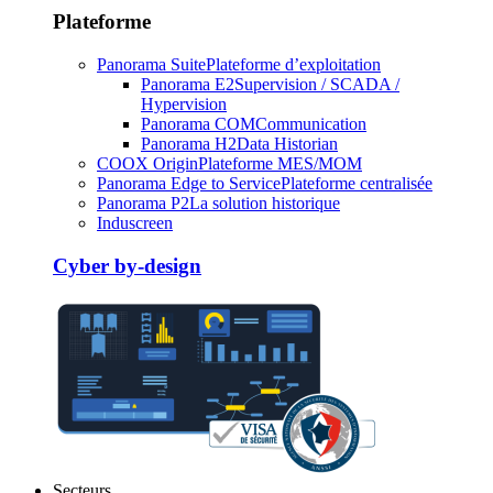
Plateforme
Panorama Suite
Plateforme d’exploitation
Panorama E2
Supervision / SCADA /
Hypervision
Panorama COM
Communication
Panorama H2
Data Historian
COOX Origin
Plateforme MES/MOM
Panorama Edge to Service
Plateforme centralisée
Panorama P2
La solution historique
Induscreen
Cyber by-design
Secteurs