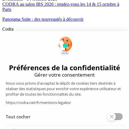
CODRA au salon IBS 2026 : rendez-vous les 14 & 15 octobre à
Paris
Panorama Suite : des nouveautés à découvrir
Codra
Éditeur des logiciels Panorama Suite et COOX Origin, CODRA est
également un acteur reconnu dans le secteur de l'ingénierie logicielle
Nous suivre
Produits
Supervision/SCADA
Suivi énergie
Historian
MES
Services
Espace Client
Formations