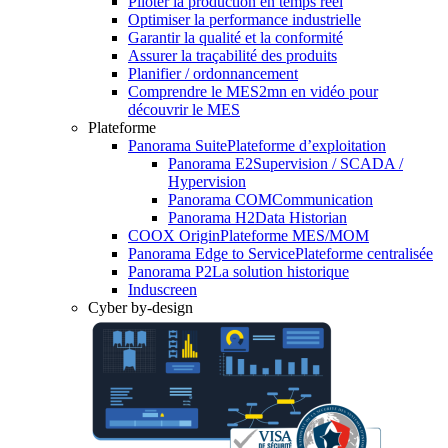
Piloter la production en temps réel
Optimiser la performance industrielle
Garantir la qualité et la conformité
Assurer la traçabilité des produits
Planifier / ordonnancement
Comprendre le MES
2mn en vidéo pour
découvrir le MES
Plateforme
Panorama Suite
Plateforme d’exploitation
Panorama E2
Supervision / SCADA /
Hypervision
Panorama COM
Communication
Panorama H2
Data Historian
COOX Origin
Plateforme MES/MOM
Panorama Edge to Service
Plateforme centralisée
Panorama P2
La solution historique
Induscreen
Cyber by-design