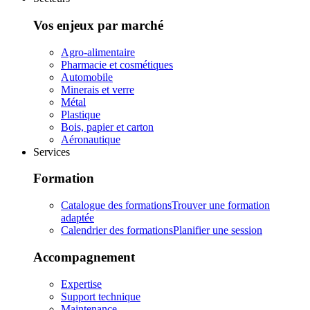
Vos enjeux par marché
Agro-alimentaire
Pharmacie et cosmétiques
Automobile
Minerais et verre
Métal
Plastique
Bois, papier et carton
Aéronautique
Services
Formation
Catalogue des formations
Trouver une formation
adaptée
Calendrier des formations
Planifier une session
Accompagnement
Expertise
Support technique
Maintenance