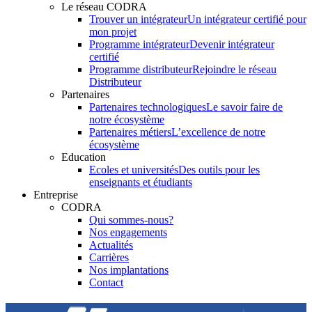
Le réseau CODRA
Trouver un intégrateur
Un intégrateur certifié pour
mon projet
Programme intégrateur
Devenir intégrateur
certifié
Programme distributeur
Rejoindre le réseau
Distributeur
Partenaires
Partenaires technologiques
Le savoir faire de
notre écosystème
Partenaires métiers
L’excellence de notre
écosystème
Education
Ecoles et universités
Des outils pour les
enseignants et étudiants
Entreprise
CODRA
Qui sommes-nous?
Nos engagements
Actualités
Carrières
Nos implantations
Contact