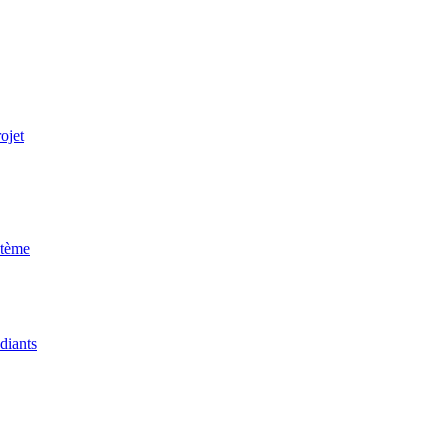
ojet
stème
udiants