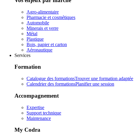
Vos enjeux par marché
Agro-alimentaire
Pharmacie et cosmétiques
Automobile
Minerais et verre
Métal
Plastique
Bois, papier et carton
Aéronautique
Services
Formation
Catalogue des formations
Trouver une formation adaptée
Calendrier des formations
Planifier une session
Accompagnement
Expertise
Support technique
Maintenance
My Codra