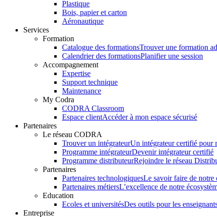
Plastique
Bois, papier et carton
Aéronautique
Services
Formation
Catalogue des formations
Trouver une formation a
Calendrier des formations
Planifier une session
Accompagnement
Expertise
Support technique
Maintenance
My Codra
CODRA Classroom
Espace client
Accéder à mon espace sécurisé
Partenaires
Le réseau CODRA
Trouver un intégrateur
Un intégrateur certifié pour
Programme intégrateur
Devenir intégrateur certifié
Programme distributeur
Rejoindre le réseau Distrib
Partenaires
Partenaires technologiques
Le savoir faire de notr
Partenaires métiers
L’excellence de notre écosystè
Education
Ecoles et universités
Des outils pour les enseignants
Entreprise