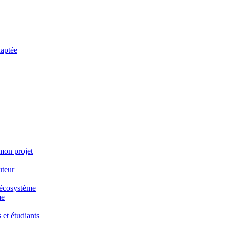
daptée
 mon projet
uteur
e écosystème
me
 et étudiants