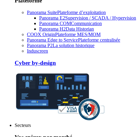
Plateforme
Panorama Suite
Plateforme d’exploitation
Panorama E2
Supervision / SCADA / Hypervision
Panorama COM
Communication
Panorama H2
Data Historian
COOX Origin
Plateforme MES/MOM
Panorama Edge to Service
Plateforme centralisée
Panorama P2
La solution historique
Induscreen
Cyber by-design
Secteurs