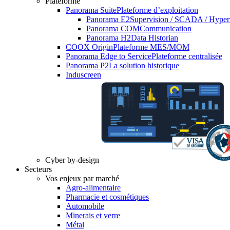
Plateforme
Panorama Suite
Plateforme d’exploitation
Panorama E2
Supervision / SCADA / Hyper
Panorama COM
Communication
Panorama H2
Data Historian
COOX Origin
Plateforme MES/MOM
Panorama Edge to Service
Plateforme centralisée
Panorama P2
La solution historique
Induscreen
Cyber by-design
Secteurs
Vos enjeux par marché
Agro-alimentaire
Pharmacie et cosmétiques
Automobile
Minerais et verre
Métal