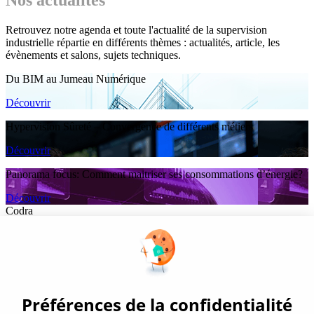
Retrouvez notre agenda et toute l'actualité de la supervision
industrielle répartie en différents thèmes : actualités, article, les
évènements et salons, sujets techniques.
Du BIM au Jumeau Numérique
Découvrir
Hypervision Sûreté – Convergence de différents métiers
Découvrir
Panorama focus: Comment maitriser ses consommations d’énergie?
Découvrir
Codra
Éditeur des logiciels Panorama Suite et COOX Origin, CODRA est
également un acteur reconnu dans le secteur de l'ingénierie logicielle
Nous suivre