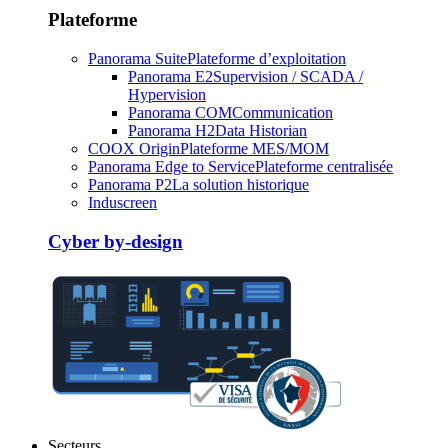
Plateforme
Panorama Suite
Plateforme d’exploitation
Panorama E2
Supervision / SCADA /
Hypervision
Panorama COM
Communication
Panorama H2
Data Historian
COOX Origin
Plateforme MES/MOM
Panorama Edge to Service
Plateforme centralisée
Panorama P2
La solution historique
Induscreen
Cyber by-design
Secteurs