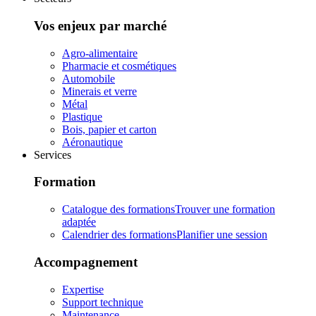
Vos enjeux par marché
Agro-alimentaire
Pharmacie et cosmétiques
Automobile
Minerais et verre
Métal
Plastique
Bois, papier et carton
Aéronautique
Services
Formation
Catalogue des formations
Trouver une formation
adaptée
Calendrier des formations
Planifier une session
Accompagnement
Expertise
Support technique
Maintenance