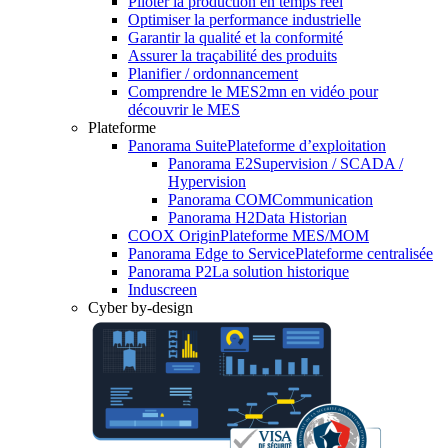
Piloter la production en temps réel
Optimiser la performance industrielle
Garantir la qualité et la conformité
Assurer la traçabilité des produits
Planifier / ordonnancement
Comprendre le MES
2mn en vidéo pour
découvrir le MES
Plateforme
Panorama Suite
Plateforme d’exploitation
Panorama E2
Supervision / SCADA /
Hypervision
Panorama COM
Communication
Panorama H2
Data Historian
COOX Origin
Plateforme MES/MOM
Panorama Edge to Service
Plateforme centralisée
Panorama P2
La solution historique
Induscreen
Cyber by-design