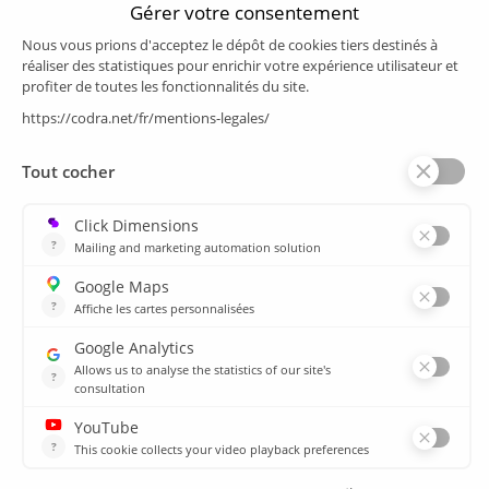
Produits
Supervision/SCADA
Suivi énergie
Historian
MES
Services
Espace Client
Formations
plan du site
Ressources
Médiathèque
Actualités
CSIRT
Agences
Agences
© 2026 CODRA. Tous Droits Réservés.