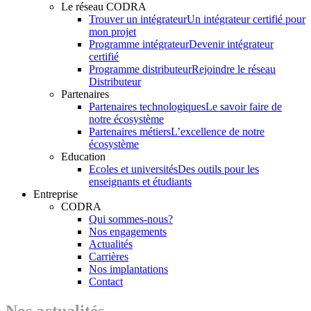
Le réseau CODRA
Trouver un intégrateur
Un intégrateur certifié pour
mon projet
Programme intégrateur
Devenir intégrateur
certifié
Programme distributeur
Rejoindre le réseau
Distributeur
Partenaires
Partenaires technologiques
Le savoir faire de
notre écosystème
Partenaires métiers
L’excellence de notre
écosystème
Education
Ecoles et universités
Des outils pour les
enseignants et étudiants
Entreprise
CODRA
Qui sommes-nous?
Nos engagements
Actualités
Carrières
Nos implantations
Contact
Nos actualités