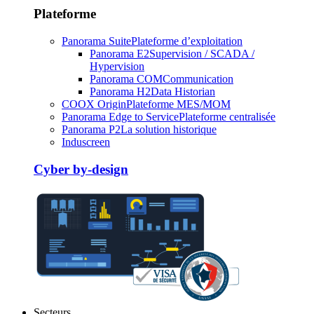
Plateforme
Panorama Suite
Plateforme d’exploitation
Panorama E2
Supervision / SCADA /
Hypervision
Panorama COM
Communication
Panorama H2
Data Historian
COOX Origin
Plateforme MES/MOM
Panorama Edge to Service
Plateforme centralisée
Panorama P2
La solution historique
Induscreen
Cyber by-design
Secteurs