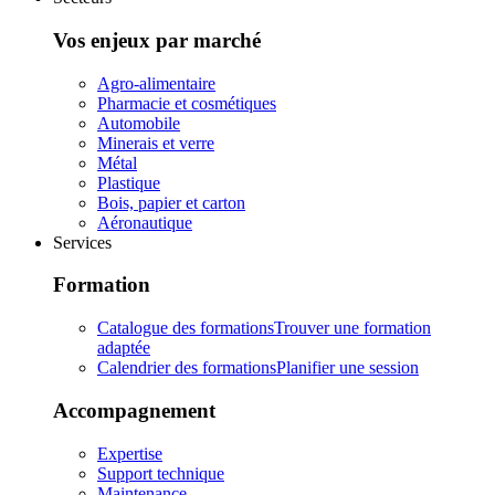
Vos enjeux par marché
Agro-alimentaire
Pharmacie et cosmétiques
Automobile
Minerais et verre
Métal
Plastique
Bois, papier et carton
Aéronautique
Services
Formation
Catalogue des formations
Trouver une formation
adaptée
Calendrier des formations
Planifier une session
Accompagnement
Expertise
Support technique
Maintenance