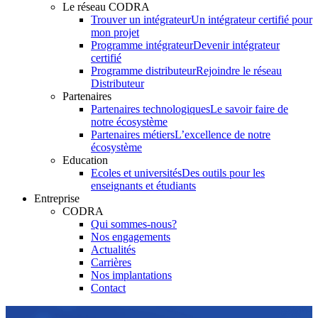
Le réseau CODRA
Trouver un intégrateur
Un intégrateur certifié pour
mon projet
Programme intégrateur
Devenir intégrateur
certifié
Programme distributeur
Rejoindre le réseau
Distributeur
Partenaires
Partenaires technologiques
Le savoir faire de
notre écosystème
Partenaires métiers
L’excellence de notre
écosystème
Education
Ecoles et universités
Des outils pour les
enseignants et étudiants
Entreprise
CODRA
Qui sommes-nous?
Nos engagements
Actualités
Carrières
Nos implantations
Contact