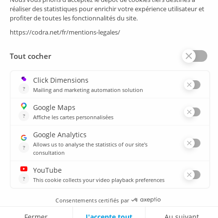
Supervision/SCADA
Suivi énergie
Historian
MES
Services
Espace Client
Formations
plan du site
Ressources
Médiathèque
Actualités
CSIRT
Agences
Agences
© 2026 CODRA. Tous Droits Réservés.
MENTIONS LÉGALES & DONNÉES PERSONNELLES