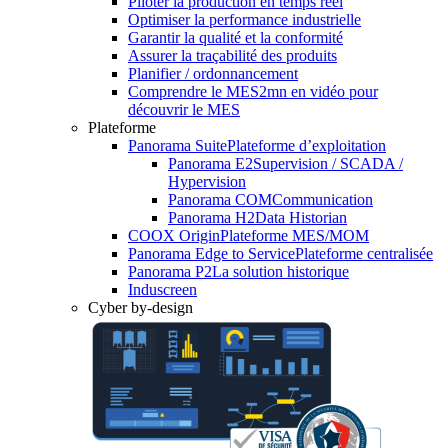
Piloter la production en temps réel
Optimiser la performance industrielle
Garantir la qualité et la conformité
Assurer la traçabilité des produits
Planifier / ordonnancement
Comprendre le MES
2mn en vidéo pour
découvrir le MES
Plateforme
Panorama Suite
Plateforme d’exploitation
Panorama E2
Supervision / SCADA /
Hypervision
Panorama COM
Communication
Panorama H2
Data Historian
COOX Origin
Plateforme MES/MOM
Panorama Edge to Service
Plateforme centralisée
Panorama P2
La solution historique
Induscreen
Cyber by-design