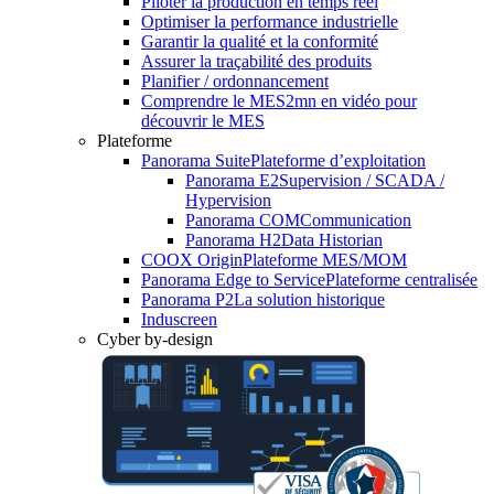
Piloter la production en temps réel
Optimiser la performance industrielle
Garantir la qualité et la conformité
Assurer la traçabilité des produits
Planifier / ordonnancement
Comprendre le MES
2mn en vidéo pour
découvrir le MES
Plateforme
Panorama Suite
Plateforme d’exploitation
Panorama E2
Supervision / SCADA /
Hypervision
Panorama COM
Communication
Panorama H2
Data Historian
COOX Origin
Plateforme MES/MOM
Panorama Edge to Service
Plateforme centralisée
Panorama P2
La solution historique
Induscreen
Cyber by-design