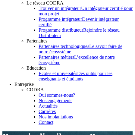
Le réseau CODRA
Trouver un intégrateur
Un intégrateur certifié pour
mon projet
Programme intégrateur
Devenir intégrateur
certifié
Programme distributeur
Rejoindre le réseau
Distributeur
Partenaires
Partenaires technologiques
Le savoir faire de
notre écosystème
Partenaires métiers
L’excellence de notre
écosystème
Education
Ecoles et universités
Des outils pour les
enseignants et étudiants
Entreprise
CODRA
Qui sommes-nous?
Nos engagements
Actualités
Carrières
Nos implantations
Contact