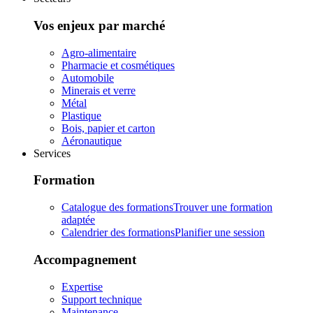
Vos enjeux par marché
Agro-alimentaire
Pharmacie et cosmétiques
Automobile
Minerais et verre
Métal
Plastique
Bois, papier et carton
Aéronautique
Services
Formation
Catalogue des formations
Trouver une formation
adaptée
Calendrier des formations
Planifier une session
Accompagnement
Expertise
Support technique
Maintenance