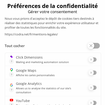
Produits
Supervision/SCADA
Suivi énergie
Historian
MES
Services
Espace Client
Formations
plan du site
Ressources
Médiathèque
Actualités
CSIRT
Agences
Agences