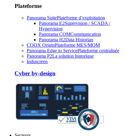
Plateforme
Panorama Suite
Plateforme d’exploitation
Panorama E2
Supervision / SCADA /
Hypervision
Panorama COM
Communication
Panorama H2
Data Historian
COOX Origin
Plateforme MES/MOM
Panorama Edge to Service
Plateforme centralisée
Panorama P2
La solution historique
Induscreen
Cyber by-design
Secteurs