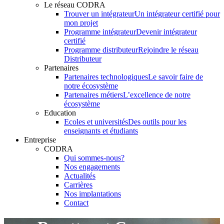
Le réseau CODRA
Trouver un intégrateur
Un intégrateur certifié pour
mon projet
Programme intégrateur
Devenir intégrateur
certifié
Programme distributeur
Rejoindre le réseau
Distributeur
Partenaires
Partenaires technologiques
Le savoir faire de
notre écosystème
Partenaires métiers
L’excellence de notre
écosystème
Education
Ecoles et universités
Des outils pour les
enseignants et étudiants
Entreprise
CODRA
Qui sommes-nous?
Nos engagements
Actualités
Carrières
Nos implantations
Contact