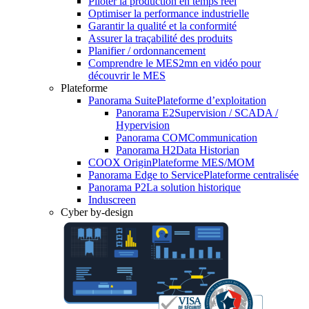
Piloter la production en temps réel
Optimiser la performance industrielle
Garantir la qualité et la conformité
Assurer la traçabilité des produits
Planifier / ordonnancement
Comprendre le MES
2mn en vidéo pour
découvrir le MES
Plateforme
Panorama Suite
Plateforme d’exploitation
Panorama E2
Supervision / SCADA /
Hypervision
Panorama COM
Communication
Panorama H2
Data Historian
COOX Origin
Plateforme MES/MOM
Panorama Edge to Service
Plateforme centralisée
Panorama P2
La solution historique
Induscreen
Cyber by-design