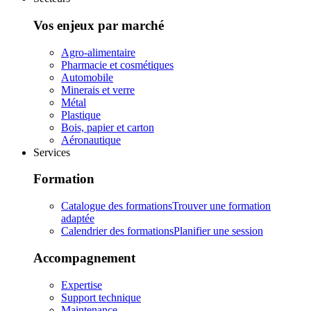
Vos enjeux par marché
Agro-alimentaire
Pharmacie et cosmétiques
Automobile
Minerais et verre
Métal
Plastique
Bois, papier et carton
Aéronautique
Services
Formation
Catalogue des formations
Trouver une formation
adaptée
Calendrier des formations
Planifier une session
Accompagnement
Expertise
Support technique
Maintenance