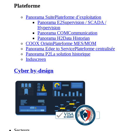
Plateforme
Panorama Suite
Plateforme d’exploitation
Panorama E2
Supervision / SCADA /
Hypervision
Panorama COM
Communication
Panorama H2
Data Historian
COOX Origin
Plateforme MES/MOM
Panorama Edge to Service
Plateforme centralisée
Panorama P2
La solution historique
Induscreen
Cyber by-design
Secteurs