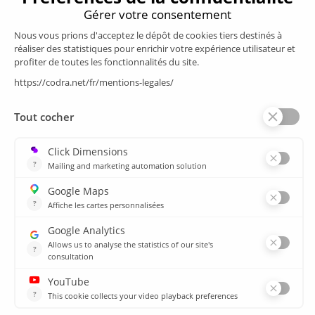
Produits
Supervision/SCADA
Suivi énergie
Historian
MES
Services
Espace Client
Formations
plan du site
Ressources
Médiathèque
Actualités
CSIRT
Agences
Agences
© 2026 CODRA. Tous Droits Réservés.