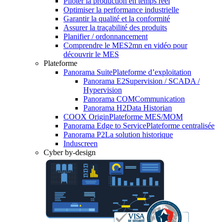
Piloter la production en temps réel
Optimiser la performance industrielle
Garantir la qualité et la conformité
Assurer la traçabilité des produits
Planifier / ordonnancement
Comprendre le MES
2mn en vidéo pour
découvrir le MES
Plateforme
Panorama Suite
Plateforme d’exploitation
Panorama E2
Supervision / SCADA /
Hypervision
Panorama COM
Communication
Panorama H2
Data Historian
COOX Origin
Plateforme MES/MOM
Panorama Edge to Service
Plateforme centralisée
Panorama P2
La solution historique
Induscreen
Cyber by-design