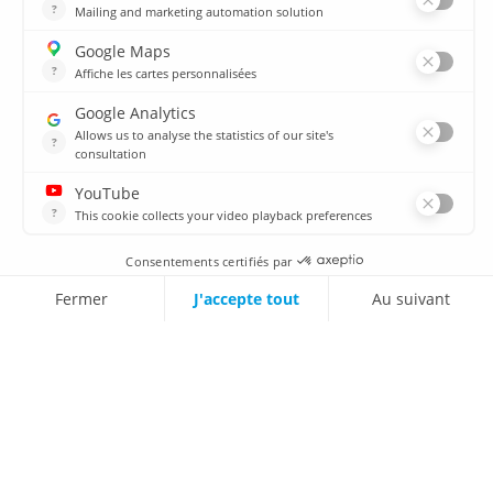
plan du site
Ressources
Médiathèque
Actualités
CSIRT
Agences
Agences
© 2026 CODRA. Tous Droits Réservés.
MENTIONS LÉGALES & DONNÉES PERSONNELLES
Contactez nous