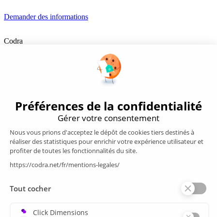
Demander des informations
Codra
Éditeur des logiciels Panorama Suite et COOX Origin, CODRA est
également un acteur reconnu dans le secteur de l'ingénierie logicielle
Nous suivre
Produits
Supervision/SCADA
Suivi énergie
Historian
MES
Services
Espace Client
Formations