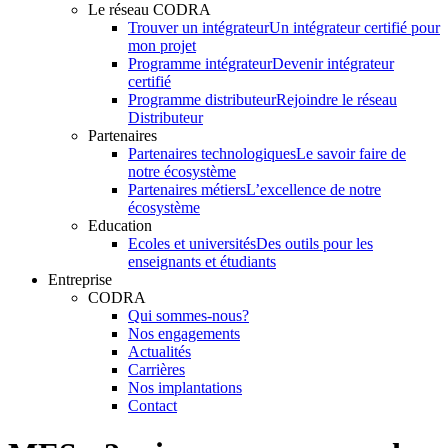
Le réseau CODRA
Trouver un intégrateur
Un intégrateur certifié pour
mon projet
Programme intégrateur
Devenir intégrateur
certifié
Programme distributeur
Rejoindre le réseau
Distributeur
Partenaires
Partenaires technologiques
Le savoir faire de
notre écosystème
Partenaires métiers
L’excellence de notre
écosystème
Education
Ecoles et universités
Des outils pour les
enseignants et étudiants
Entreprise
CODRA
Qui sommes-nous?
Nos engagements
Actualités
Carrières
Nos implantations
Contact