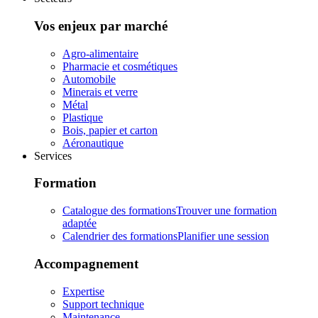
Vos enjeux par marché
Agro-alimentaire
Pharmacie et cosmétiques
Automobile
Minerais et verre
Métal
Plastique
Bois, papier et carton
Aéronautique
Services
Formation
Catalogue des formations
Trouver une formation
adaptée
Calendrier des formations
Planifier une session
Accompagnement
Expertise
Support technique
Maintenance