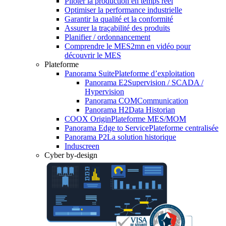
Piloter la production en temps réel
Optimiser la performance industrielle
Garantir la qualité et la conformité
Assurer la traçabilité des produits
Planifier / ordonnancement
Comprendre le MES
2mn en vidéo pour
découvrir le MES
Plateforme
Panorama Suite
Plateforme d’exploitation
Panorama E2
Supervision / SCADA /
Hypervision
Panorama COM
Communication
Panorama H2
Data Historian
COOX Origin
Plateforme MES/MOM
Panorama Edge to Service
Plateforme centralisée
Panorama P2
La solution historique
Induscreen
Cyber by-design