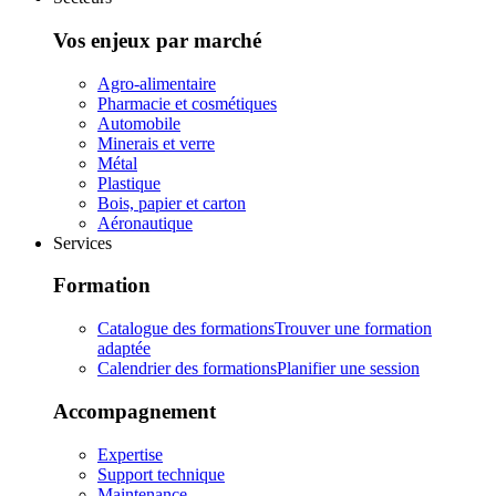
Vos enjeux par marché
Agro-alimentaire
Pharmacie et cosmétiques
Automobile
Minerais et verre
Métal
Plastique
Bois, papier et carton
Aéronautique
Services
Formation
Catalogue des formations
Trouver une formation
adaptée
Calendrier des formations
Planifier une session
Accompagnement
Expertise
Support technique
Maintenance