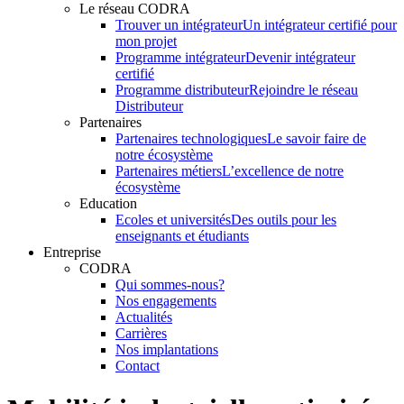
Le réseau CODRA
Trouver un intégrateur
Un intégrateur certifié pour
mon projet
Programme intégrateur
Devenir intégrateur
certifié
Programme distributeur
Rejoindre le réseau
Distributeur
Partenaires
Partenaires technologiques
Le savoir faire de
notre écosystème
Partenaires métiers
L’excellence de notre
écosystème
Education
Ecoles et universités
Des outils pour les
enseignants et étudiants
Entreprise
CODRA
Qui sommes-nous?
Nos engagements
Actualités
Carrières
Nos implantations
Contact