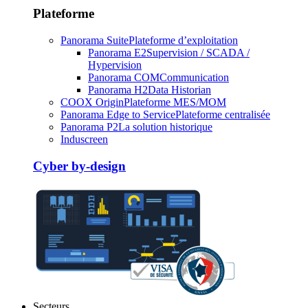
Plateforme
Panorama Suite
Plateforme d’exploitation
Panorama E2
Supervision / SCADA /
Hypervision
Panorama COM
Communication
Panorama H2
Data Historian
COOX Origin
Plateforme MES/MOM
Panorama Edge to Service
Plateforme centralisée
Panorama P2
La solution historique
Induscreen
Cyber by-design
Secteurs