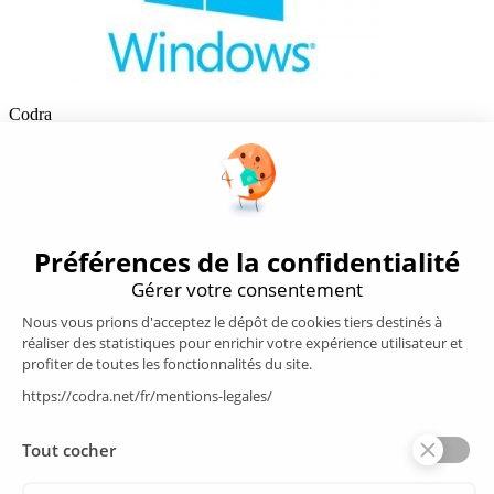
Codra
Éditeur des logiciels Panorama Suite et COOX Origin, CODRA est
également un acteur reconnu dans le secteur de l'ingénierie logicielle
Nous suivre
Produits
Supervision/SCADA
Suivi énergie
Historian
MES
Services
Espace Client