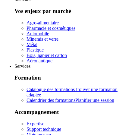
Vos enjeux par marché
Agro-alimentaire
Pharmacie et cosmétiques
Automobile
Minerais et verre
Métal
Plastique
Bois, papier et carton
Aéronautique
Services
Formation
Catalogue des formations
Trouver une formation
adaptée
Calendrier des formations
Planifier une session
Accompagnement
Expertise
Support technique
Maintenance