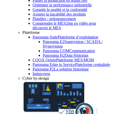
Piloter la production en temps réel
Optimiser la performance industrielle
Garantir la qualité et la conformité
Assurer la traçabilité des produits
Planifier / ordonnancement
Comprendre le MES
2mn en vidéo pour
découvrir le MES
Plateforme
Panorama Suite
Plateforme d’exploitation
Panorama E2
Supervision / SCADA /
Hypervision
Panorama COM
Communication
Panorama H2
Data Historian
COOX Origin
Plateforme MES/MOM
Panorama Edge to Service
Plateforme centralisée
Panorama P2
La solution historique
Induscreen
Cyber by-design