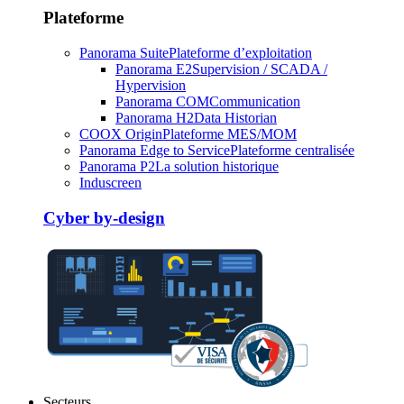
Plateforme
Panorama Suite
Plateforme d’exploitation
Panorama E2
Supervision / SCADA /
Hypervision
Panorama COM
Communication
Panorama H2
Data Historian
COOX Origin
Plateforme MES/MOM
Panorama Edge to Service
Plateforme centralisée
Panorama P2
La solution historique
Induscreen
Cyber by-design
Secteurs