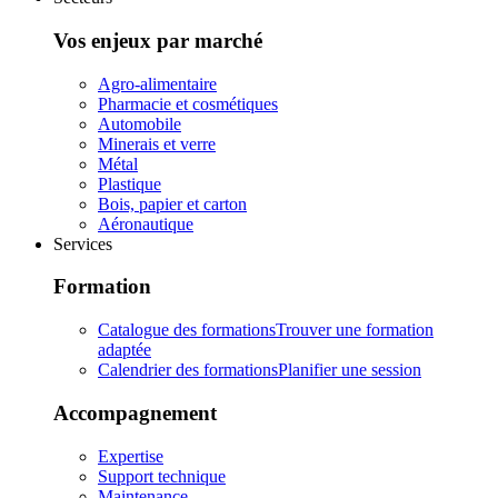
Vos enjeux par marché
Agro-alimentaire
Pharmacie et cosmétiques
Automobile
Minerais et verre
Métal
Plastique
Bois, papier et carton
Aéronautique
Services
Formation
Catalogue des formations
Trouver une formation
adaptée
Calendrier des formations
Planifier une session
Accompagnement
Expertise
Support technique
Maintenance