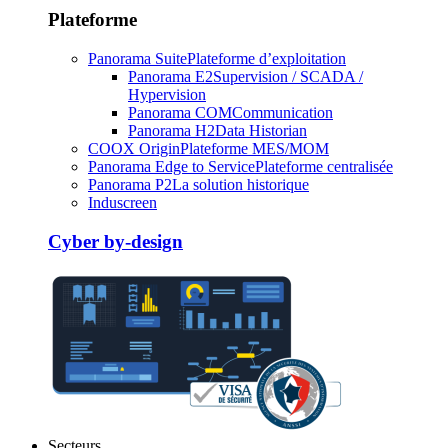
Plateforme
Panorama Suite
Plateforme d’exploitation
Panorama E2
Supervision / SCADA /
Hypervision
Panorama COM
Communication
Panorama H2
Data Historian
COOX Origin
Plateforme MES/MOM
Panorama Edge to Service
Plateforme centralisée
Panorama P2
La solution historique
Induscreen
Cyber by-design
Secteurs