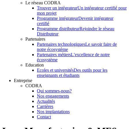
Le réseau CODRA
Trouver un intégrateur
Un intégrateur certifié pour
mon projet
Programme intégrateur
Devenir intégrateur
certifié
Programme distributeur
Rejoindre le réseau
Distributeur
Partenaires
Partenaires technologiques
Le savoir faire de
notre écosystème
Partenaires métiers
L’excellence de notre
écosystème
Education
Ecoles et universités
Des outils pour les
enseignants et étudiants
Entreprise
CODRA
Qui sommes-nous?
Nos engagements
Actualités
Carrières
Nos implantations
Contact