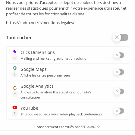
Supervision/SCADA
Suivi énergie
Historian
MES
Services
Espace Client
Formations
plan du site
Ressources
Médiathèque
Actualités
CSIRT
Agences
Agences
© 2026 CODRA. Tous Droits Réservés.
MENTIONS LÉGALES & DONNÉES PERSONNELLES