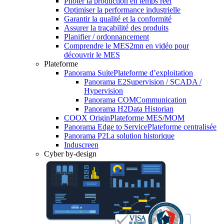
Piloter la production en temps réel
Optimiser la performance industrielle
Garantir la qualité et la conformité
Assurer la traçabilité des produits
Planifier / ordonnancement
Comprendre le MES
2mn en vidéo pour
découvrir le MES
Plateforme
Panorama Suite
Plateforme d’exploitation
Panorama E2
Supervision / SCADA /
Hypervision
Panorama COM
Communication
Panorama H2
Data Historian
COOX Origin
Plateforme MES/MOM
Panorama Edge to Service
Plateforme centralisée
Panorama P2
La solution historique
Induscreen
Cyber by-design